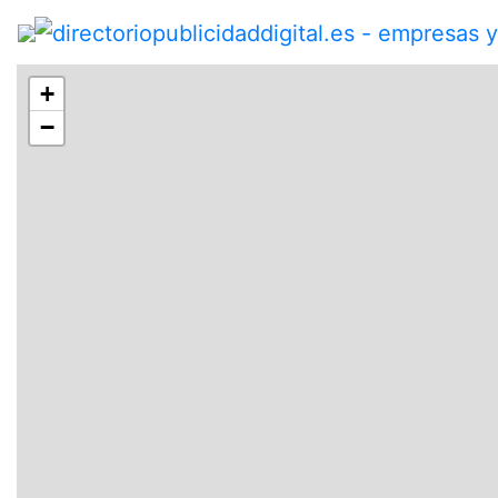
+
Actividades/Categorías
−
Restaurante
Pintor
Transporte
Carpintería
Gasolinera
Floristería
Electricidad
Plastico
Cesped
Apartamento
Autoescuela
cubiertas para edificio
Queso